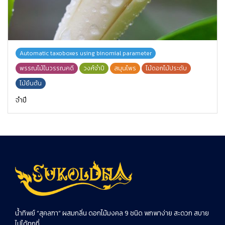
Automatic taxoboxes using binomial parameter
พรรณไม้ในวรรณคดี
วงศ์จำปี
สมุนไพร
ไม้ดอกไม้ประดับ
ไม้ยืนต้น
จำปี
น้ำทิพย์ “สุคลฑา” ผสมกลิ่น ดอกไม้มงคล 9 ชนิด พกพาง่าย สะดวก สบาย
ไปได้ทุกที่