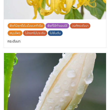
พืชที่มีฤทธิ์ยับยั้งแบคทีเรีย
พืชที่ใช้ทำของใช้
วงศ์กระดังงา
สมุนไพร
ไม้ดอกไม้ประดับ
ไม้ยืนต้น
กระดังงา