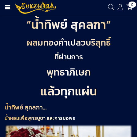
0
“น้ำทิพย์ สุคลฑา”
ผสมทองคำเปลวบริสุทธิ์
ที่ผ่านการ
พุทธาภิเษก
แล้วทุกแผ่น
น้ำทิพย์ สุคลฑา...
น้ำหอมเพื่อพุทธบูชา และการขอพร