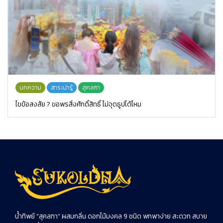
บทความ
สาระน่ารู้
สุคลฑา
ไขข้อสงสัย ? ขอพรสิ่งศักดิ์สิทธิ์ ไม่จุดธูปได้ไหม
น้ำทิพย์ “สุคลฑา” ผสมกลิ่น ดอกไม้มงคล 9 ชนิด พกพาง่าย สะดวก สบาย